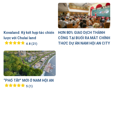
Kovaland: Ký kết hợp tác chiến
HƠN 80% GIAO DỊCH THÀNH
lược với Chulai land
CÔNG TẠI BUỔI RA MẮT CHÍNH
THỨC DỰ ÁN NAM HỘI AN CITY
4.8 (21)
5 (2)
“PHỐ TÂY” MỚI Ở NAM HỘI AN
5 (1)