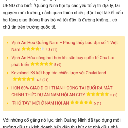
UBND cho biết: “Quảng Ninh hội tụ các yếu tố vị trí địa lý, tài
nguyên môi trường, cảnh quan thiên nhiên, đặc biệt là kết cấu
hạ tầng giao thông thủy bộ và tới đây là đường không… có
chữ tín trên trường quốc tế.
Vịnh An Hoà Quảng Nam – Phong thủy bảo địa số 1 Việt
Nam
4.3 (11)
Vịnh An Hòa càng hot hơn khi sân bay quốc tế Chu Lai
phát triển
5 (9)
Kovaland: Ký kết hợp tác chiến lược với Chulai land
4.8 (21)
HƠN 80% GIAO DỊCH THÀNH CÔNG TẠI BUỔI RA MẮT
CHÍNH THỨC DỰ ÁN NAM HỘI AN CITY
5 (2)
“PHỐ TÂY” MỚI Ở NAM HỘI AN
5 (1)
Với những cố gắng nỗ lực, tỉnh Quảng Ninh đã tạo dựng môi
trường đầu tư kinh doanh hấp dẫn thu hút các nhà đầu, nhà