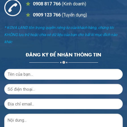
0908 817 766
(Kinh doanh)
0909 123 766
(Tuyển dụng)
* KOVA LAND tôn trọng quyền riêng tư của khách hàng, chúng tôi
KHÔNG lưu trữ hoặc chia sẻ dữ liệu của bạn cho bất kì mục đích nào
khác
ĐĂNG KÝ ĐỂ NHẬN THÔNG TIN