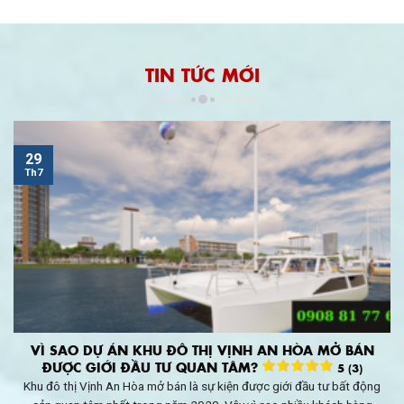
TIN TỨC MỚI
29
Th7
VÌ SAO DỰ ÁN KHU ĐÔ THỊ VỊNH AN HÒA MỞ BÁN
ĐƯỢC GIỚI ĐẦU TƯ QUAN TÂM?
5 (3)
Khu đô thị Vịnh An Hòa mở bán là sự kiện được giới đầu tư bất động