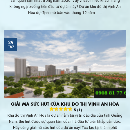
sản quan tâm nhất trong năm 2020. Vậy vì sao nhiều khách hàng
không ngại xuống tiền đầu tư dự án này? Dự án khu đô thị Vịnh An
Hòa dự định mở bán vào tháng 12 năm ... ...
29
Th7
GIẢI MÃ SỨC HÚT CỦA KHU ĐÔ THỊ VỊNH AN HÒA
5 (1)
Khu đô thị Vịnh An Hòa là dự án nằm tại vị trí đắc địa của tỉnh Quảng
Nam, thu hút được sự quan tâm của nhà đầu tư trên khắp cả nước.
Hãy cùng giải mã sức hút của dự án này! Tọa lạc tại thành phố