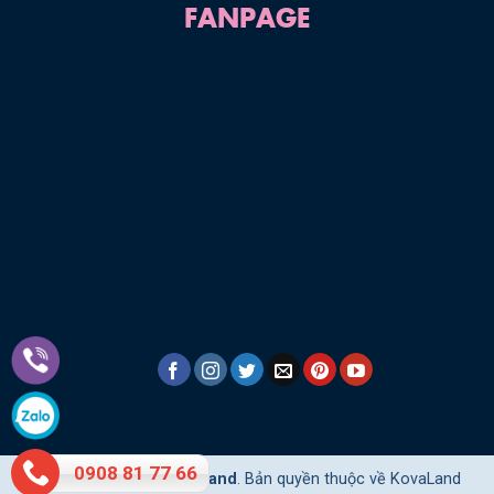
FANPAGE
0908 81 77 66
Copyright 2026 ©
KovaLand
. Bản quyền thuộc về KovaLand