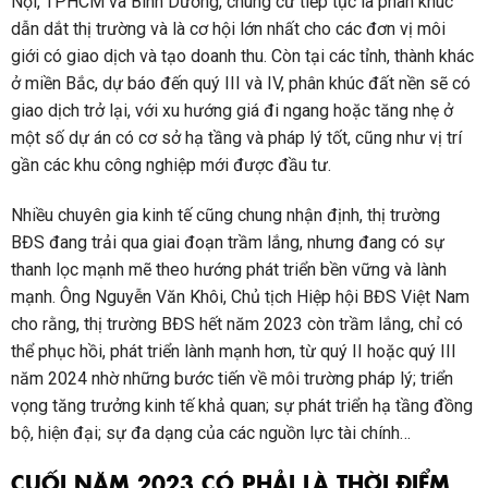
Nội, TPHCM và Bình Dương, chung cư tiếp tục là phân khúc
dẫn dắt thị trường và là cơ hội lớn nhất cho các đơn vị môi
giới có giao dịch và tạo doanh thu. Còn tại các tỉnh, thành khác
ở miền Bắc, dự báo đến quý III và IV, phân khúc đất nền sẽ có
giao dịch trở lại, với xu hướng giá đi ngang hoặc tăng nhẹ ở
một số dự án có cơ sở hạ tầng và pháp lý tốt, cũng như vị trí
gần các khu công nghiệp mới được đầu tư.
Nhiều chuyên gia kinh tế cũng chung nhận định, thị trường
BĐS đang trải qua giai đoạn trầm lắng, nhưng đang có sự
thanh lọc mạnh mẽ theo hướng phát triển bền vững và lành
mạnh. Ông Nguyễn Văn Khôi, Chủ tịch Hiệp hội BĐS Việt Nam
cho rằng, thị trường BĐS hết năm 2023 còn trầm lắng, chỉ có
thể phục hồi, phát triển lành mạnh hơn, từ quý II hoặc quý III
năm 2024 nhờ những bước tiến về môi trường pháp lý; triển
vọng tăng trưởng kinh tế khả quan; sự phát triển hạ tầng đồng
bộ, hiện đại; sự đa dạng của các nguồn lực tài chính…
CUỐI NĂM 2023 CÓ PHẢI LÀ THỜI ĐIỂM