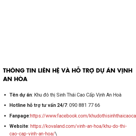
THÔNG TIN LIÊN HỆ VÀ HỖ TRỢ DỰ ÁN VỊNH
AN HÒA
Tên dự án
: Khu đô thị Sinh Thái Cao Cấp Vịnh An Hoà
Hotline hỗ trợ tư vấn 24/7
: 090 881 77 66
Fanpage
:
https://www.facebook.com/khudothisinhthaicaoc
Website
:
https://kovaland.com/vinh-an-hoa/khu-do-thi-
cao-cap-vinh-an-hoa/
\
Vui lòng nhấp vào bên dưới để đánh giá
[Total:
1
Average:
5
]