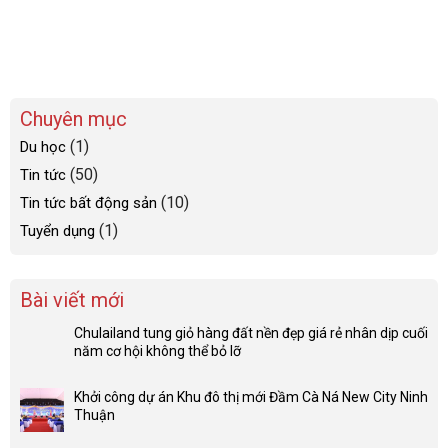
(1)
Du học
(50)
Tin tức
(10)
Tin tức bất động sản
(1)
Tuyển dụng
Bài viết mới
Chulailand tung giỏ hàng đất nền đẹp giá rẻ nhân dịp cuối
năm cơ hội không thể bỏ lỡ
Khởi công dự án Khu đô thị mới Đầm Cà Ná New City Ninh
Thuận
Vịnh An Hoà Quảng Nam – Phong thủy bảo địa số 1 Việt
Nam
Bất động sản các dự án vùng Đông Quảng Nam sôi động
Vịnh An Hòa càng hot hơn khi sân bay quốc tế Chu Lai