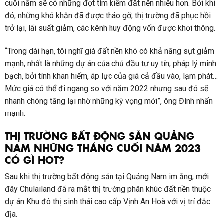
cuối năm sẽ có những đợt tìm kiếm đất nền nhiều hơn. Bởi khi
đó, những khó khăn đã được tháo gỡ, thị trường đã phục hồi
trở lại, lãi suất giảm, các kênh huy động vốn được khơi thông.
“Trong dài hạn, tôi nghĩ giá đất nền khó có khả năng sụt giảm
mạnh, nhất là những dự án của chủ đầu tư uy tín, pháp lý minh
bạch, bởi tính khan hiếm, áp lực của giá cả đầu vào, lạm phát…
Mức giá có thể đi ngang so với năm 2022 nhưng sau đó sẽ
nhanh chóng tăng lại nhờ những kỳ vọng mới”, ông Đính nhấn
mạnh.
THỊ TRƯỜNG BẤT ĐỘNG SẢN QUẢNG
NAM NHỮNG THÁNG CUỐI NĂM 2023
CÓ GÌ HOT?
Sau khi thị trường bất động sản tại Quảng Nam im ắng, mới
đây Chulailand đã ra mắt thị trường phân khúc đất nền thuộc
dự án Khu đô thị sinh thái cao cấp Vịnh An Hoà với vị trí đắc
địa.