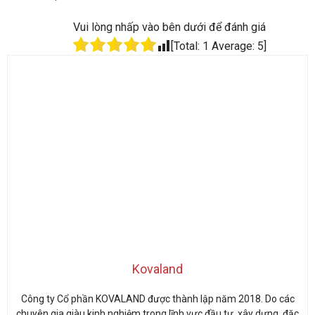
Kovaland
Công ty Cổ phần KOVALAND được thành lập năm 2018. Do các
chuyên gia giàu kinh nghiệm trong lĩnh vực đầu tư, xây dựng, đặc
biệt chuyên tư vấn đầu tư dự án và phát triển Bất động sản tại
Việt Nam.
Với tôn chỉ hoạt động: Trọn chữ TÍN, vẹn niềm TIN, chúng tôi cam
kết trở thành kênh tư vấn đầu tư tin cậy cho Quý khách trong và
ngoài nước với những sản phẩm, dự án đã được thẩm định pháp
lý rõ ràng, chất lượng, có giá trị vững bền mang đến sự thịnh