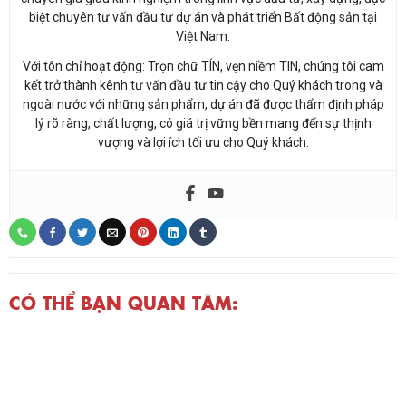
vượng và lợi ích tối ưu cho Quý khách.
CÓ THỂ BẠN QUAN TÂM:
Khởi công dự án Khu đô thị mới
Vịnh An Hoà Quảng Nam –
Đầm Cà Ná New City Ninh
Phong thủy bảo địa số 1 Việt
Thuận
Nam
0 (0)
4.3 (11)