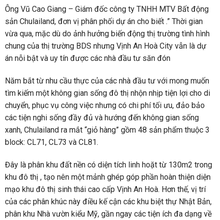
Năm bắt từ nhu cầu thực của các nhà đầu tư với mong muốn
tìm kiếm một không gian sống đô thị nhộn nhịp tiện lợi cho di
chuyển, phục vụ công việc nhưng có chi phí tối ưu, đảo bảo
các tiện nghi sống đầy đủ và hướng đến không gian sống
xanh, Chulailand ra mắt “giỏ hàng” gồm 48 sản phẩm thuộc 3
block: CL71, CL73 và CL81.
Đây là phân khu đất nền có diện tích linh hoặt từ 130m2 trong
khu đô thị , tạo nên một mảnh ghép góp phần hoàn thiện diện
mạo khu đô thị sinh thái cao cấp Vịnh An Hoà. Hơn thế, vị trí
của các phân khúc này điều kế cận các khu biệt thự Nhật Bản,
phân khu Nhà vườn kiểu Mỹ, gần ngay các tiện ích đa dạng về
y tế, giáo dục, giao thông góp phần đáp ứng đầy đủ các tiêu
chí chuẩn sống
NƠI NÀO UY TÍN ĐỂ ĐẦU TƯ
Ngày 27/9/2020 tại TP.HCM lễ ký kết đối tác chiến lược về