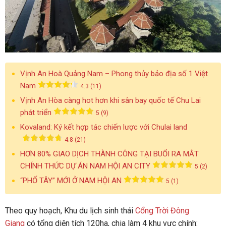
Vịnh An Hoà Quảng Nam – Phong thủy bảo địa số 1 Việt
Nam
4.3 (11)
Vịnh An Hòa càng hot hơn khi sân bay quốc tế Chu Lai
phát triển
5 (9)
Kovaland: Ký kết hợp tác chiến lược với Chulai land
4.8 (21)
HƠN 80% GIAO DỊCH THÀNH CÔNG TẠI BUỔI RA MẮT
CHÍNH THỨC DỰ ÁN NAM HỘI AN CITY
5 (2)
“PHỐ TÂY” MỚI Ở NAM HỘI AN
5 (1)
Theo quy hoạch, Khu du lịch sinh thái
Cổng Trời Đông
Giang
có tổng diện tích 120ha, chia làm 4 khu vực chính: