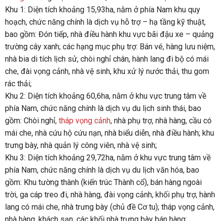
Khu 1: Diện tích khoảng 15,93ha, nằm ở phía Nam khu quy
hoạch, chức năng chính là dịch vụ hỗ trợ – hạ tầng kỹ thuật,
bao gồm: Đón tiếp, nhà điều hành khu vực bãi đậu xe – quảng
trường cây xanh; các hạng mục phụ trợ: Bán vé, hàng lưu niệm,
nhà bia di tích lịch sử, chòi nghỉ chân, hành lang đi bộ có mái
che, đài vọng cảnh, nhà vệ sinh, khu xử lý nước thải, thu gom
rác thải;
Khu 2: Diện tích khoảng 60,6ha, nằm ở khu vực trung tâm về
phía Nam, chức năng chính là dịch vụ du lịch sinh thái, bao
gồm: Chòi nghỉ,
tháp vọng cảnh
, nhà phụ trợ, nhà hàng, cầu có
mái che, nhà cứu hộ cứu nạn, nhà biểu diễn, nhà điều hành; khu
trưng bày, nhà quản lý công viên, nhà vệ sinh;
Khu 3: Diện tích khoảng 29,72ha, nằm ở khu vực trung tâm về
phía Nam, chức năng chính là dịch vụ du lịch văn hóa, bao
gồm: Khu tường thành (kiến trúc Thành cổ), bán hàng ngoài
trời, ga cáp treo đi, nhà hàng, đài vọng cảnh, khối phụ trợ, hành
lang có mái che, nhà trưng bày (chủ đề Cơ tu); tháp vọng cảnh,
nhà hàng, khách sạn, các khối nhà trưng bày bán hàng;