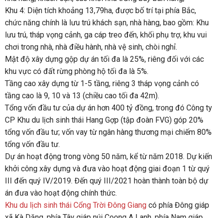
Khu 4: Diện tích khoảng 13,79ha, được bố trí tại phía Bắc,
chức năng chính là lưu trú khách sạn, nhà hàng, bao gồm: Khu
lưu trú, tháp vọng cảnh, ga cáp treo đến, khối phụ trợ, khu vui
chơi trong nhà, nhà điều hành, nhà vệ sinh, chòi nghỉ.
Mật độ xây dựng gộp dự án tối đa là 25%, riêng đối với các
khu vực có đất rừng phòng hộ tối đa là 5%.
Tầng cao xây dựng từ 1-5 tầng, riêng 3 tháp vọng cảnh có
tầng cao là 9, 10 và 13 (chiều cao tối đa 42m).
Tổng vốn đầu tư của dự án hơn 400 tỷ đồng, trong đó Công ty
CP Khu du lịch sinh thái Hang Gợp (tập đoàn FVG) góp 20%
tổng vốn đầu tư; vốn vay từ ngân hàng thương mại chiếm 80%
tổng vốn đầu tư.
Dự án hoạt động trong vòng 50 năm, kể từ năm 2018. Dự kiến
khởi công xây dựng và đưa vào hoạt động giai đoạn 1 từ quý
III đến quý IV/2019. Đến quý III/2021 hoàn thành toàn bộ dự
án đưa vào hoạt động chính thức.
Khu du lịch sinh thái Cổng Trời Đông Giang
có phía Đông giáp
xã Kà Dăng, phía Tây giáp núi Coong A Lanh, phía Nam giáp