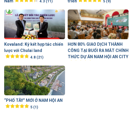
Nam
triển
4.3 (11)
5 (9)
Kovaland: Ký kết hợp tác chiến
HƠN 80% GIAO DỊCH THÀNH
lược với Chulai land
CÔNG TẠI BUỔI RA MẮT CHÍNH
THỨC DỰ ÁN NAM HỘI AN CITY
4.8 (21)
5 (2)
“PHỐ TÂY” MỚI Ở NAM HỘI AN
5 (1)