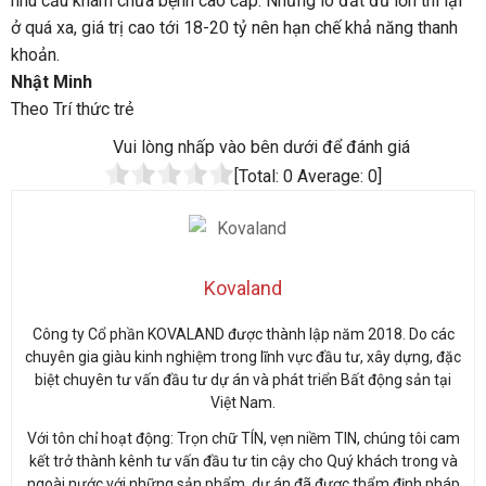
nhu cầu khám chữa bệnh cao cấp. Những lô đất đủ lớn thì lại
ở quá xa, giá trị cao tới 18-20 tỷ nên hạn chế khả năng thanh
khoản.
Nhật Minh
Theo Trí thức trẻ
Vui lòng nhấp vào bên dưới để đánh giá
[Total:
0
Average:
0
]
Kovaland
Công ty Cổ phần KOVALAND được thành lập năm 2018. Do các
chuyên gia giàu kinh nghiệm trong lĩnh vực đầu tư, xây dựng, đặc
biệt chuyên tư vấn đầu tư dự án và phát triển Bất động sản tại
Việt Nam.
Với tôn chỉ hoạt động: Trọn chữ TÍN, vẹn niềm TIN, chúng tôi cam
kết trở thành kênh tư vấn đầu tư tin cậy cho Quý khách trong và
ngoài nước với những sản phẩm, dự án đã được thẩm định pháp