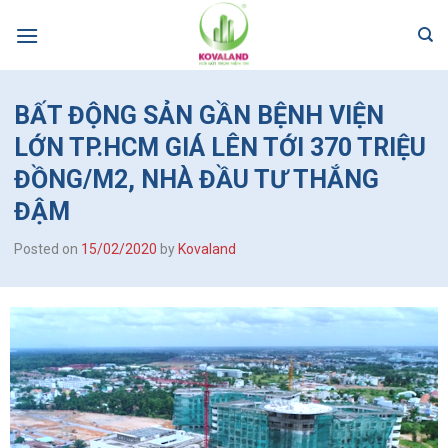
Skip
to
content
BẤT ĐỘNG SẢN GẦN BỆNH VIỆN
LỚN TP.HCM GIÁ LÊN TỚI 370 TRIỆU
ĐỒNG/M2, NHÀ ĐẦU TƯ THẮNG
ĐẬM
Posted on
15/02/2020
by
Kovaland