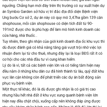
ngưởng. Chẳng hạn mới đây trên thị trường có sự xuất hiện dự
án Symbio Garden sở hữu vị trí đắc địa đối diện Bệnh viện
Ung bướu Cơ sở 2, dự án này có quy mô 3,47ha gồm 139 căn
shophouse, mỗi căn shophouse có diện tích đất từ 90-
191m2 được cho là phù hợp để làm mô hình kinh doanh các
cửa hàng, nhà thuốc…
Tuy nhiên, theo ghi nhận của giới kinh doanh địa ốc khu vực thì
dù được đánh giá có khả năng tăng giá vượt trội nhờ việc lợi
nhuận đem lại từ cho thuê, nhưng đây lại là loại BĐS rất ít có
cơ hội cho các nhà đầu tư vì cung khan hiếm.
Lý do là vì, tất cả các bệnh viện lớn và có tiếng tăm hiện nay
đều nằm ở những khu dân cư đã hình thành từ lâu, quỹ đất khu
vực lân cận không còn để phát triển các dự án bất động sản
phục vụ bệnh viện.
Một thực tế khác, đó là dù được ghi nhận là có giá trị cao
nhưng hầu hết nhà đất ở khu vực xung quanh bệnh viện lớn
hiện nay đều chật chội, xuống cấp nên không đáp ứng được