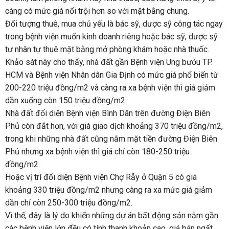
càng có mức giá nổi trội hơn so với mặt bằng chung.
Đối tượng thuê, mua chủ yếu là bác sỹ, dược sỹ công tác ngay
trong bệnh viện muốn kinh doanh riêng hoặc bác sỹ, dược sỹ
tư nhân tự thuê mặt bằng mở phòng khám hoặc nhà thuốc.
Khảo sát này cho thấy, nhà đất gần Bệnh viện Ung bướu TP.
HCM và Bệnh viện Nhân dân Gia Định có mức giá phổ biến từ
200-220 triệu đồng/m2 và càng ra xa bệnh viện thì giá giảm
dần xuống còn 150 triệu đồng/m2.
Nhà đất đối diện Bệnh viện Bình Dân trên đường Điện Biên
Phủ còn đắt hơn, với giá giao dịch khoảng 370 triệu đồng/m2,
trong khi những nhà đất cũng nằm mặt tiền đường Điện Biên
Phủ nhưng xa bệnh viện thì giá chỉ còn 180-250 triệu
đồng/m2.
Hoặc vị trí đối diện Bệnh viện Chợ Rẫy ở Quận 5 có giá
khoảng 330 triệu đồng/m2 nhưng càng ra xa mức giá giảm
dần chỉ còn 250-300 triệu đồng/m2.
Vì thế, đây là lý do khiến những dự án bất động sản nằm gần
các bệnh viện lớn đều có tính thanh khoản cao, giá bán ngất