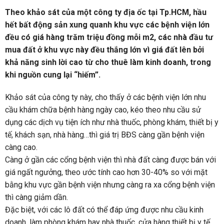
Theo khảo sát của một công ty địa ốc tại Tp.HCM, hầu
hết bất động sản xung quanh khu vực các bệnh viện lớn
đều có giá hàng trăm triệu đồng mỗi m2, các nhà đầu tư
mua đất ở khu vực này đều thắng lớn vì giá đất lên bởi
khả năng sinh lời cao từ cho thuê làm kinh doanh, trong
khi nguồn cung lại “hiếm”.
Khảo sát của công ty này, cho thấy ở các bệnh viện lớn nhu
cầu khám chữa bệnh hàng ngày cao, kéo theo nhu cầu sử
dụng các dịch vụ tiện ích như nhà thuốc, phòng khám, thiết bị y
tế, khách sạn, nhà hàng…thì giá trị BĐS càng gần bệnh viện
càng cao.
Càng ở gần các cổng bệnh viện thì nhà đất càng được bán với
giá ngất ngưởng, theo ước tính cao hơn 30-40% so với mặt
bằng khu vực gần bệnh viện nhưng càng ra xa cổng bệnh viện
thì càng giảm dần.
Đặc biệt, với các lô đất có thể đáp ứng được nhu cầu kinh
doanh, làm phòng khám hay nhà thuốc, cửa hàng thiết bị y tế