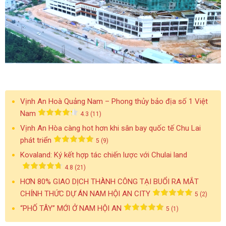
Vịnh An Hoà Quảng Nam – Phong thủy bảo địa số 1 Việt
Nam
4.3 (11)
Vịnh An Hòa càng hot hơn khi sân bay quốc tế Chu Lai
phát triển
5 (9)
Kovaland: Ký kết hợp tác chiến lược với Chulai land
4.8 (21)
HƠN 80% GIAO DỊCH THÀNH CÔNG TẠI BUỔI RA MẮT
CHÍNH THỨC DỰ ÁN NAM HỘI AN CITY
5 (2)
“PHỐ TÂY” MỚI Ở NAM HỘI AN
5 (1)