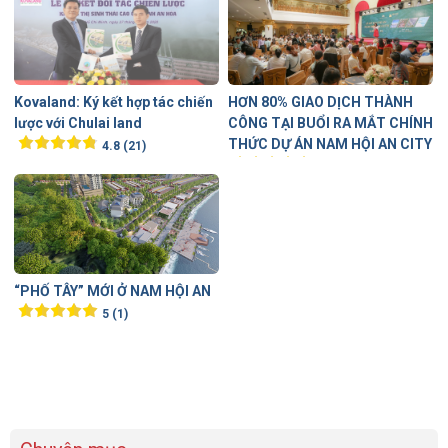
Kovaland: Ký kết hợp tác chiến
HƠN 80% GIAO DỊCH THÀNH
lược với Chulai land
CÔNG TẠI BUỔI RA MẮT CHÍNH
THỨC DỰ ÁN NAM HỘI AN CITY
4.8 (21)
5 (2)
“PHỐ TÂY” MỚI Ở NAM HỘI AN
5 (1)